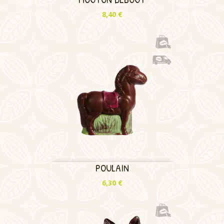
Prix
8,40 €
POULAIN
Prix
6,30 €