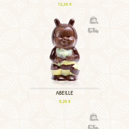
Prix
12,30 €
ABEILLE
Prix
9,20 €