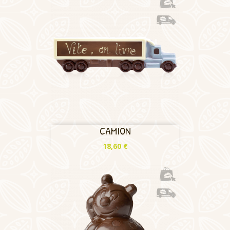
CAMION
Prix
18,60 €