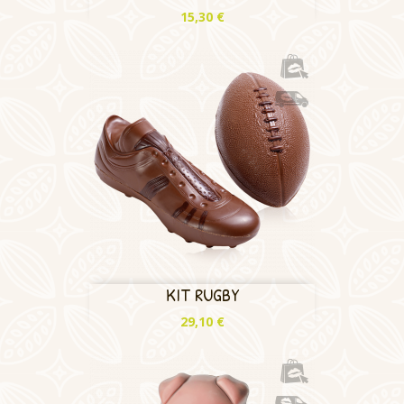
Prix
15,30 €
KIT RUGBY
Prix
29,10 €