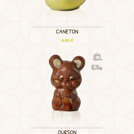
CANETON
Prix
4,60 €
OURSON