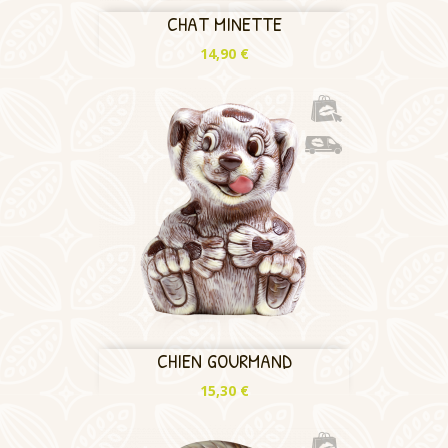
CHAT MINETTE
Prix
14,90 €
CHIEN GOURMAND
Prix
15,30 €