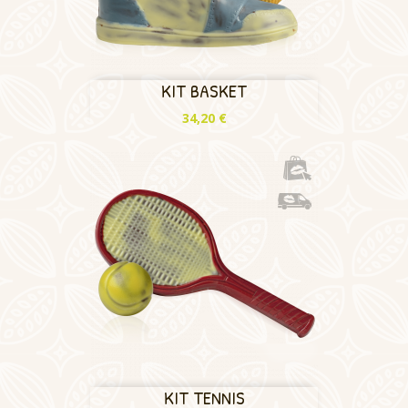
KIT BASKET
Prix
34,20 €
KIT TENNIS