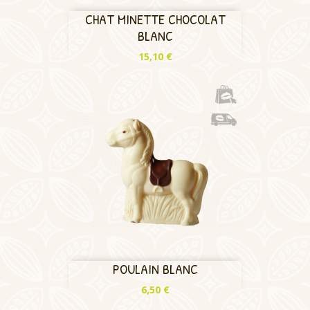
CHAT MINETTE CHOCOLAT
BLANC
Prix
15,10 €
POULAIN BLANC
Prix
6,50 €