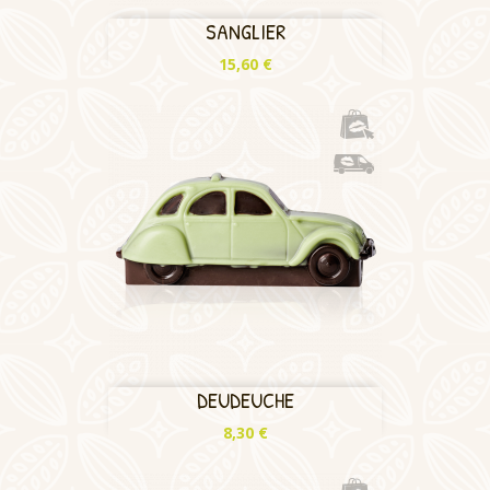
SANGLIER
Prix
15,60 €
DEUDEUCHE
Prix
8,30 €