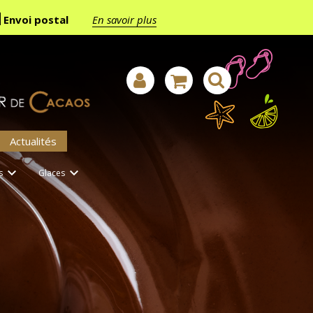
Envoi postal
En savoir plus
Actualités


s
Glaces