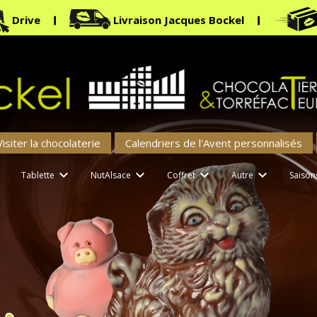
Drive
Livraison Jacques Bockel
Visiter la chocolaterie
Calendriers de l'Avent personnalisés





Tablette
NutAlsace
Coffret
Autre
Saison