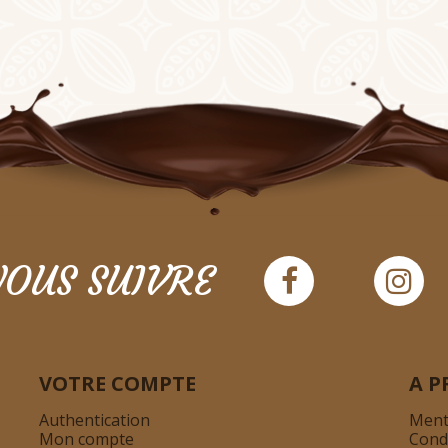
OUS SUIVRE
VOTRE COMPTE
A P
Authentication
Ment
Mon compte
Cond