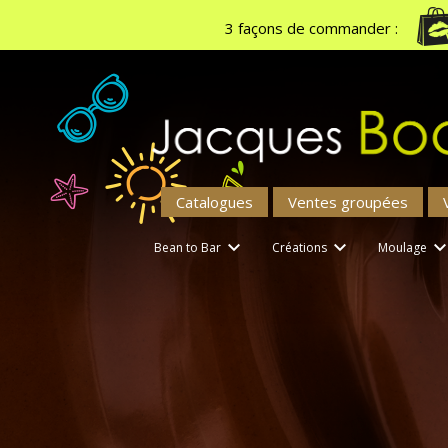
3 façons de commander :
Catalogues
Ventes groupées


Bean to Bar
Créations
Moulage