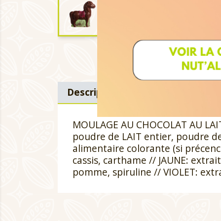
Description
Détails du produi
MOULAGE AU CHOCOLAT AU LAIT Te
poudre de LAIT entier, poudre de
alimentaire colorante (si précen
cassis, carthame // JAUNE: extrait
pomme, spiruline // VIOLET: extra