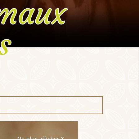
imaux
s
olat au Lait
Ne plus afficher X