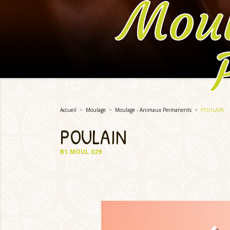
Moul
Accueil
Moulage
Moulage - Animaux Permanents
POULAIN
POULAIN
B1.MOUL.029