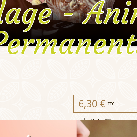
age - An
Permanent
6,30 €
TTC
Poids Net :
65g
Type de chocolat :
Choc
Teneur en cacao :
41%