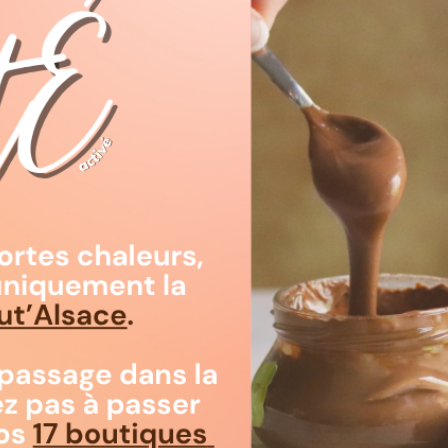
Quantité
Ajouter au

Rupture de stock

Livraison :
Note :
Un moulage au
doux avec un arôme d
chocolat "nouvelle g
en cacao grâce à un
fermentation. Ce choc
partie d'un programm
des conditions de vie
communauté en prom
Tous nos moulages s
main avec des denrée