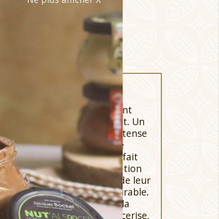
 panier
 chocolat au lait subtilement
ominant de cacao et de lait. Un
énération" au goût pur et intense
e méthode unique de double
olat de très haute qualité fait
e durable visant l'amélioration
 des planteurs de cacao et de leur
ouvant une agriculture durable.
ont entièrement décorés à la
s alimentaires colorantes (cerise,