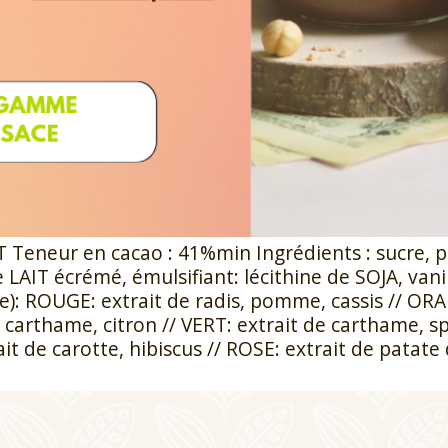
pomme, cassis, spiruli
t
neur en cacao : 41%min Ingrédients : sucre, pâ
 LAIT écrémé, émulsifiant: lécithine de SOJA, van
ce): ROUGE: extrait de radis, pomme, cassis // OR
 carthame, citron // VERT: extrait de carthame, sp
it de carotte, hibiscus // ROSE: extrait de patate 