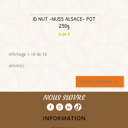
ID NUT -NUSS ALSACE- POT
250g
Prix
9,00 €
Affichage 1-18 de 18
article(s)
Retour en haut

NOUS SUIVRE
INFORMATION