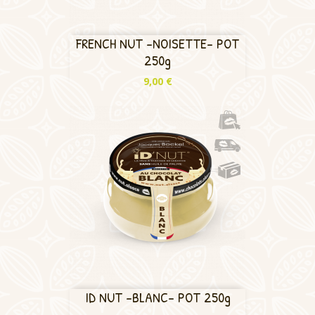
FRENCH NUT -NOISETTE- POT
250g
Prix
9,00 €
ID NUT -BLANC- POT 250g