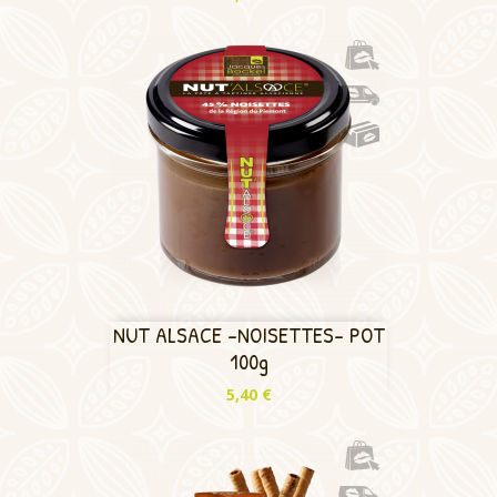
NUT ALSACE -NOISETTES- POT
100g
Prix
5,40 €