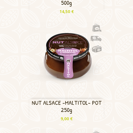
500g
Prix
14,50 €
NUT ALSACE -MALTITOL- POT
250g
Prix
9,00 €