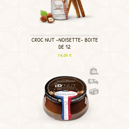
CROC NUT -NOISETTE- BOITE
DE 12
Prix
14,00 €