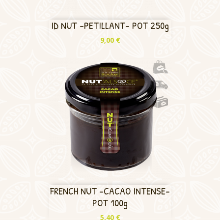
ID NUT -PETILLANT- POT 250g
Prix
9,00 €
FRENCH NUT -CACAO INTENSE-
POT 100g
Prix
5,40 €