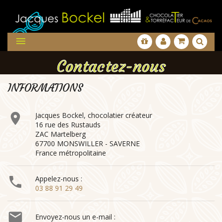

Contactez-nous
INFORMATIONS

Jacques Bockel, chocolatier créateur
16 rue des Rustauds
ZAC Martelberg
67700 MONSWILLER - SAVERNE
France métropolitaine

Appelez-nous :
03 88 91 29 49

Envoyez-nous un e-mail :