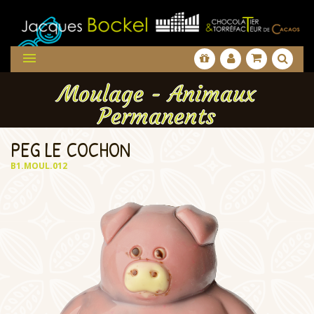

Moulage - Animaux
Permanents
PEG LE COCHON
B1.MOUL.012