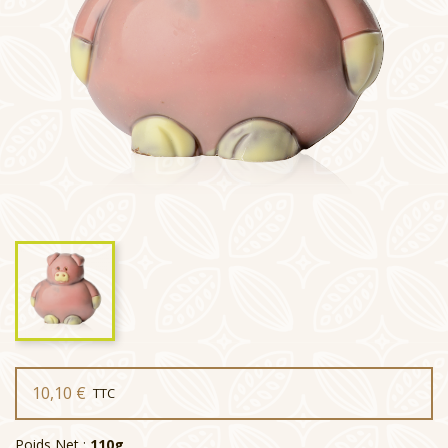
10,10 €
TTC
Poids Net :
110g