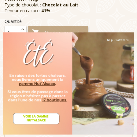
Type de chocolat :
Chocolat au Lait
Teneur en cacao :
41%
Quantité

Ajouter au panier
Ne plus afficher X

Rupture de stock
Livraison :
Note :
Un moulage au chocolat au lait subtilement doux
avec un arôme dominant de cacao et de lait. Un chocolat
"nouvelle génération" au goût pur et intense en cacao
grâce à une méthode unique de double fermentation. Ce
chocolat de très haute qualité fait partie d'un programme
durable visant l'amélioration des conditions de vie des
planteurs de cacao et de leur communauté en promouvant
une agriculture durable. Tous nos moulages sont
entièrement décorés à la main avec des denrées
alimentaires colorantes (cerise, pomme, cassis, spiruline...)