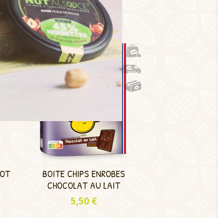
150g
Prix
6,00 €
LOT
BOITE CHIPS ENROBES
CHOCOLAT AU LAIT
Prix
5,50 €