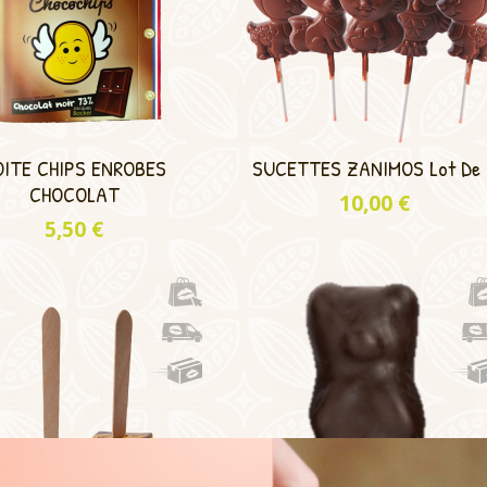
OITE CHIPS ENROBES
SUCETTES ZANIMOS Lot De 
CHOCOLAT
Prix
10,00 €
Prix
5,50 €