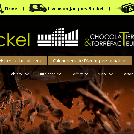
Drive
Livraison Jacques Bockel
Visiter la chocolaterie
Calendriers de l'Avent personnalisés





Tablette
NutAlsace
Coffret
Autre
Saison