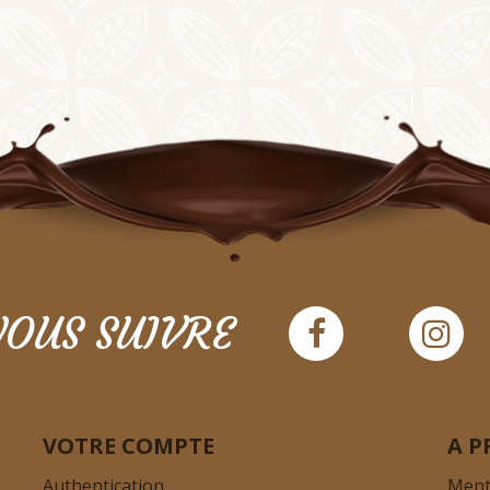
OUS SUIVRE
VOTRE COMPTE
A P
Authentication
Ment