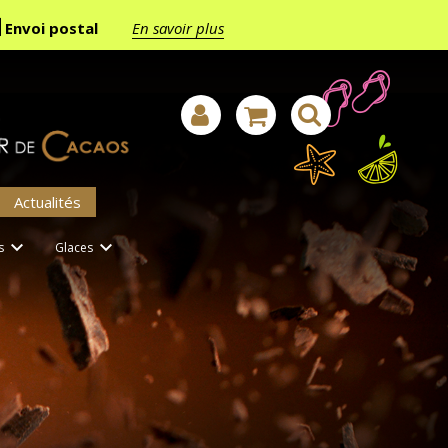
Envoi postal
En savoir plus
Actualités


s
Glaces