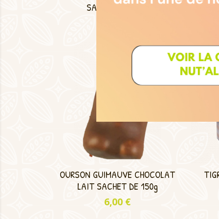
SACHET DE 300g
Prix
8,50 €
OURSON GUIMAUVE CHOCOLAT
TIG
LAIT SACHET DE 150g
Prix
6,00 €