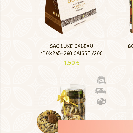
SAC LUXE CADEAU
B
170X265+260 CAISSE /200
Prix
1,50 €