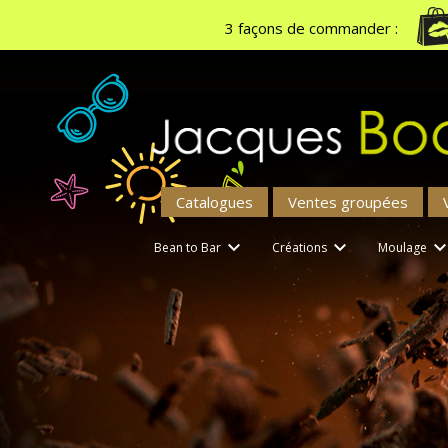
3 façons de commander :
Catalogues
Ventes groupées


Bean to Bar
Créations
Moulage