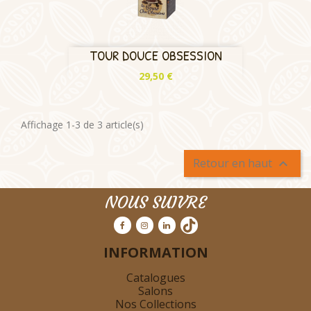
TOUR DOUCE OBSESSION
Prix
29,50 €
Affichage 1-3 de 3 article(s)
Retour en haut

NOUS SUIVRE
INFORMATION
Catalogues
Salons
Nos Collections