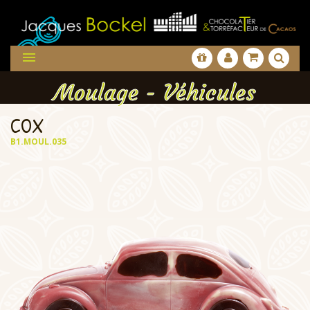

Moulage - Véhicules
COX
B1.MOUL.035