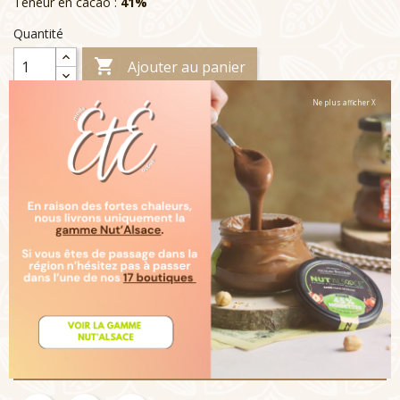
Teneur en cacao :
41%
Quantité

Ajouter au panier
Ne plus afficher X

Rupture de stock
Livraison :
Note :
Un moulage au chocolat au lait subtilement doux
avec un arôme dominant de cacao et de lait. Un chocolat
"nouvelle génération" au goût pur et intense en cacao
grâce à une méthode unique de double fermentation. Ce
chocolat de très haute qualité fait partie d'un programme
durable visant l'amélioration des conditions de vie des
planteurs de cacao et de leur communauté en promouvant
une agriculture durable. Tous nos moulages sont
entièrement décorés à la main avec des denrées
alimentaires colorantes (cerise, pomme, cassis, spiruline...)