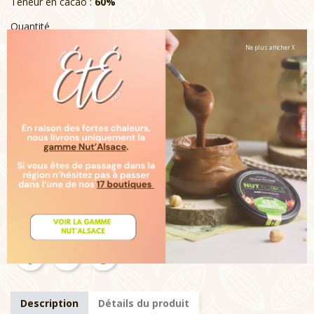
Teneur en cacao :
60%
Quantité
Ne plus afficher X

Ajouter au panier

Rupture de stock
Livraison :
Note :
Un moulage au chocolat noir très peu amer, pour
satisfaire aussi bien les petits gourmands que les grands.
Tous nos moulages sont entièrement décorés à la main
avec des denrées alimentaires colorantes (cerise, pomme,
cassis, spiruline...)
Description
Détails du produit