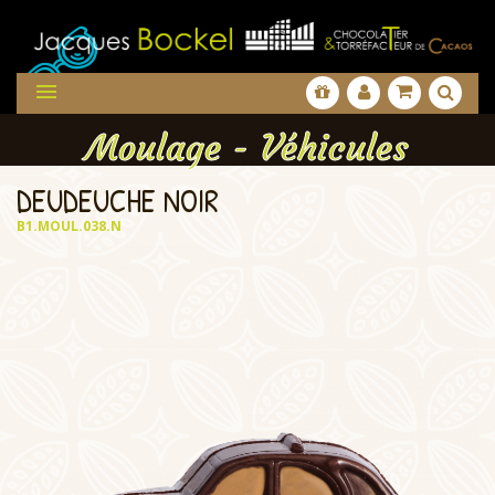

Moulage - Véhicules
DEUDEUCHE NOIR
B1.MOUL.038.N