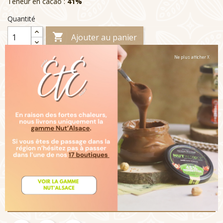
Teneur en cacao :
41%
Quantité

Ajouter au panier
Ne plus afficher X

Rupture de stock
Livraison :
Note :
Un moulage au chocolat au lait subtilement doux
avec un arôme dominant de cacao et de lait. Un chocolat
"nouvelle génération" au goût pur et intense en cacao
grâce à une méthode unique de double fermentation. Ce
chocolat de très haute qualité fait partie d'un programme
durable visant l'amélioration des conditions de vie des
planteurs de cacao et de leur communauté en promouvant
une agriculture durable. Tous nos moulages sont
entièrement décorés à la main avec des denrées
alimentaires colorantes (cerise, pomme, cassis, spiruline...)