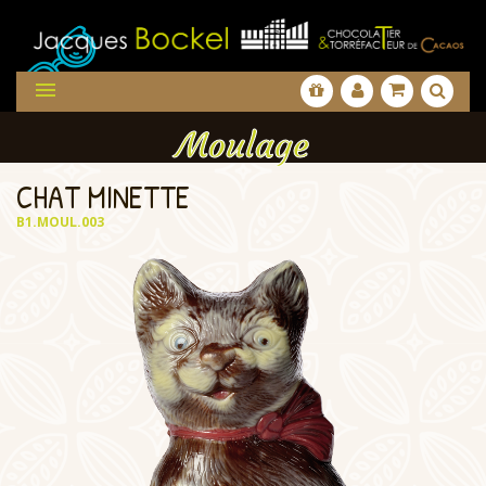

Moulage
CHAT MINETTE
B1.MOUL.003