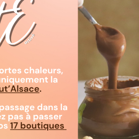
Quantité
Ajouter au

Disponible

Livraison :
Note :
Praliné très 
!!