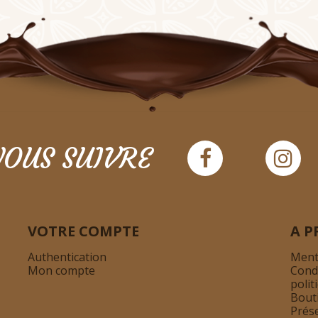
OUS SUIVRE
VOTRE COMPTE
A P
Authentication
Ment
Mon compte
Cond
polit
Bout
Prés