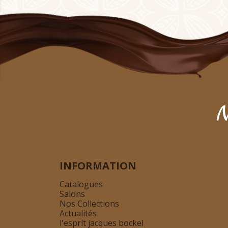
N
INFORMATION
Catalogues
Salons
Nos Collections
Actualités
l'esprit jacques bockel