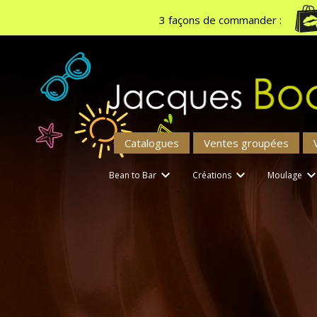
3 façons de commander :
Catalogues
Ventes groupées


Bean to Bar
Créations
Moulage