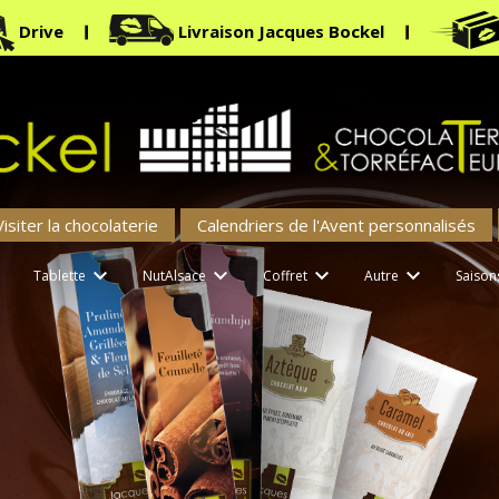
Drive
Livraison Jacques Bockel
Visiter la chocolaterie
Calendriers de l'Avent personnalisés





Tablette
NutAlsace
Coffret
Autre
Saison