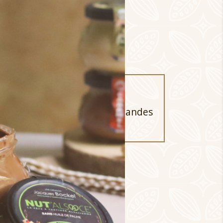
 panier
onctueux aux noisettes et amandes