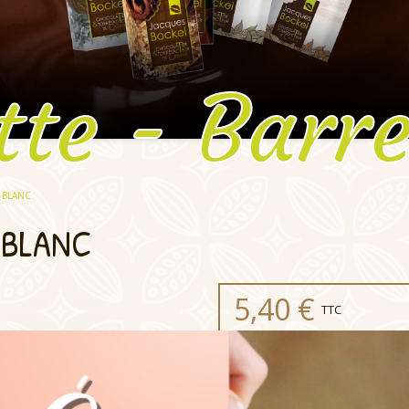
tte - Barr
 BLANC
 BLANC
5,40 €
TTC
Poids Net :
70g
Type de chocolat :
Cho
Teneur en cacao :
34%