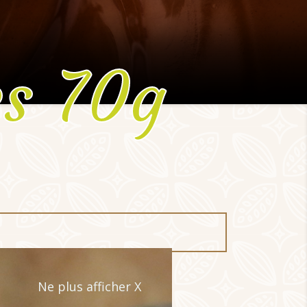
es 70g
colat Blanc
Ne plus afficher X