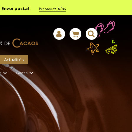
Envoi postal
En savoir plus
Actualités


s
Glaces