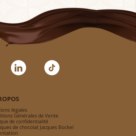
ROPOS
ions légales
itions Générales de Vente
ique de confidentialité
iques de chocolat Jacques Bockel
entation