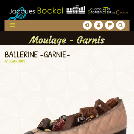

Moulage - Garnis
BALLERINE -GARNIE-
A1.GAR.001