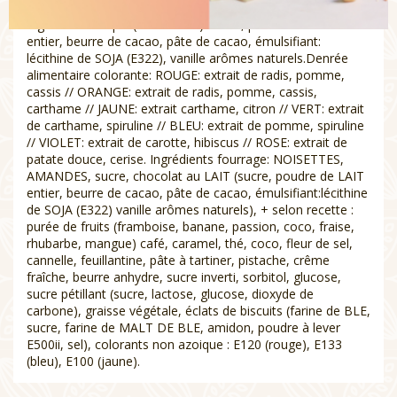
ASSORTIMENT DE CHOCOLAT AU PRALINE ET GANACHE
Ingrédients coque (41% cacao): sucre, poudre de LAIT
entier, beurre de cacao, pâte de cacao, émulsifiant:
lécithine de SOJA (E322), vanille arômes naturels.Denrée
alimentaire colorante: ROUGE: extrait de radis, pomme,
cassis // ORANGE: extrait de radis, pomme, cassis,
carthame // JAUNE: extrait carthame, citron // VERT: extrait
de carthame, spiruline // BLEU: extrait de pomme, spiruline
// VIOLET: extrait de carotte, hibiscus // ROSE: extrait de
patate douce, cerise. Ingrédients fourrage: NOISETTES,
AMANDES, sucre, chocolat au LAIT (sucre, poudre de LAIT
entier, beurre de cacao, pâte de cacao, émulsifiant:lécithine
de SOJA (E322) vanille arômes naturels), + selon recette :
purée de fruits (framboise, banane, passion, coco, fraise,
rhubarbe, mangue) café, caramel, thé, coco, fleur de sel,
cannelle, feuillantine, pâte à tartiner, pistache, crême
fraîche, beurre anhydre, sucre inverti, sorbitol, glucose,
sucre pétillant (sucre, lactose, glucose, dioxyde de
carbone), graisse végétale, éclats de biscuits (farine de BLE,
sucre, farine de MALT DE BLE, amidon, poudre à lever
E500ii, sel), colorants non azoique : E120 (rouge), E133
(bleu), E100 (jaune).