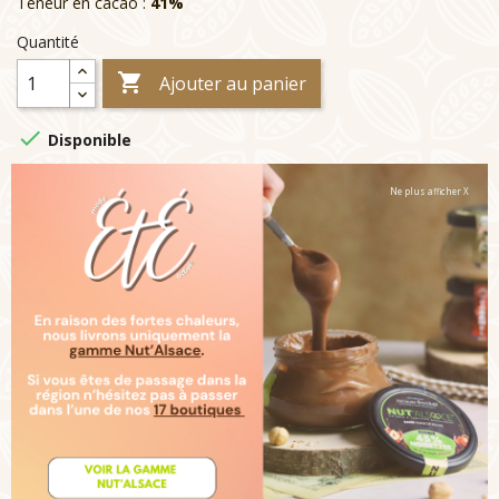
Teneur en cacao :
41%
Quantité

Ajouter au panier

Disponible
Ne plus afficher X
Livraison :
Note :
Ces articles sont garnies de Bonbons de Chocolats
toute l'année, ou d'Oeufs Saveurs et Plaisirs à partir du 15
mars jusqu'à Pâques (pour les Ventes Groupées de Pâques
tous les articles seront garnis d'Oeufs)
Description
Détails du produit