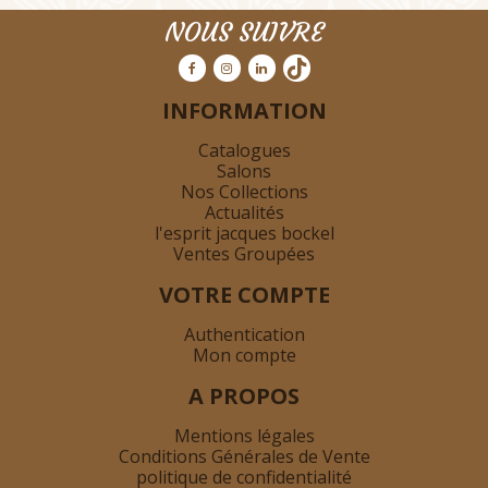
NOUS SUIVRE
INFORMATION
Catalogues
Salons
Nos Collections
Actualités
l'esprit jacques bockel
Ventes Groupées
VOTRE COMPTE
Authentication
Mon compte
A PROPOS
Mentions légales
Conditions Générales de Vente
politique de confidentialité