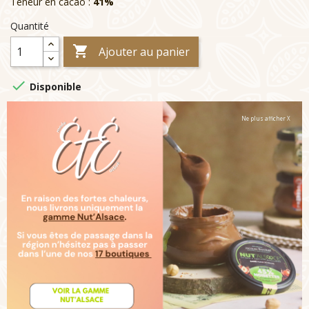
Teneur en cacao :
41%
Quantité

Ajouter au panier

Disponible
Ne plus afficher X
Livraison :
Note :
Ces articles sont garnies de Bonbons de Chocolats
toute l'année, ou d'Oeufs Saveurs et Plaisirs à partir du 15
mars jusqu'à Pâques (pour les Ventes Groupées de Pâques
tous les articles seront garnis d'Oeufs)
Description
Détails du produit