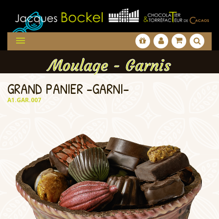

Moulage - Garnis
GRAND PANIER -GARNI-
A1.GAR.007