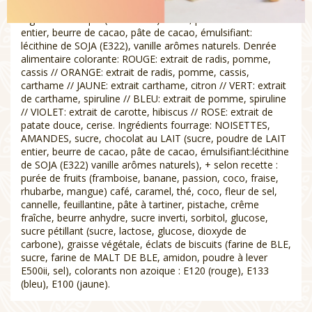
ASSORTIMENT DE CHOCOLAT AU PRALINE ET GANACHE
Ingrédients coque (41% cacao): sucre, poudre de LAIT
entier, beurre de cacao, pâte de cacao, émulsifiant:
lécithine de SOJA (E322), vanille arômes naturels. Denrée
alimentaire colorante: ROUGE: extrait de radis, pomme,
cassis // ORANGE: extrait de radis, pomme, cassis,
carthame // JAUNE: extrait carthame, citron // VERT: extrait
de carthame, spiruline // BLEU: extrait de pomme, spiruline
// VIOLET: extrait de carotte, hibiscus // ROSE: extrait de
patate douce, cerise. Ingrédients fourrage: NOISETTES,
AMANDES, sucre, chocolat au LAIT (sucre, poudre de LAIT
entier, beurre de cacao, pâte de cacao, émulsifiant:lécithine
de SOJA (E322) vanille arômes naturels), + selon recette :
purée de fruits (framboise, banane, passion, coco, fraise,
rhubarbe, mangue) café, caramel, thé, coco, fleur de sel,
cannelle, feuillantine, pâte à tartiner, pistache, crême
fraîche, beurre anhydre, sucre inverti, sorbitol, glucose,
sucre pétillant (sucre, lactose, glucose, dioxyde de
carbone), graisse végétale, éclats de biscuits (farine de BLE,
sucre, farine de MALT DE BLE, amidon, poudre à lever
E500ii, sel), colorants non azoique : E120 (rouge), E133
(bleu), E100 (jaune).