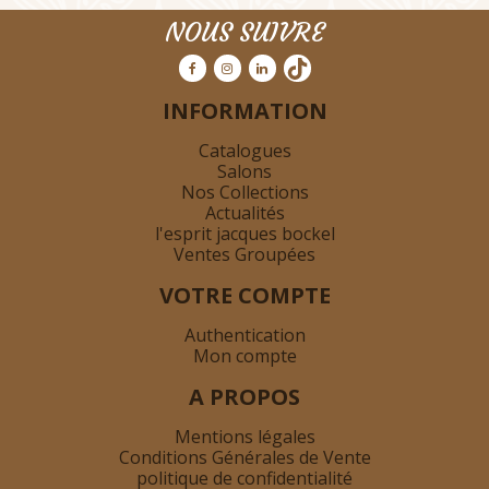
NOUS SUIVRE
INFORMATION
Catalogues
Salons
Nos Collections
Actualités
l'esprit jacques bockel
Ventes Groupées
VOTRE COMPTE
Authentication
Mon compte
A PROPOS
Mentions légales
Conditions Générales de Vente
politique de confidentialité