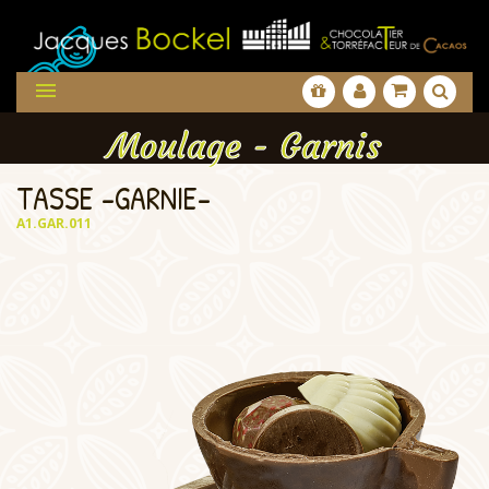

Moulage - Garnis
TASSE -GARNIE-
A1.GAR.011