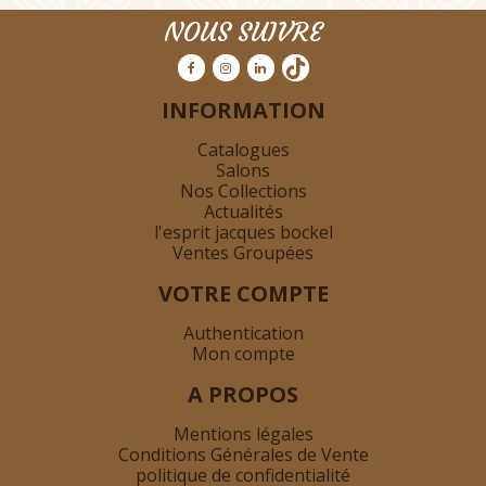
NOUS SUIVRE
INFORMATION
Catalogues
Salons
Nos Collections
Actualités
l'esprit jacques bockel
Ventes Groupées
VOTRE COMPTE
Authentication
Mon compte
A PROPOS
Mentions légales
Conditions Générales de Vente
politique de confidentialité