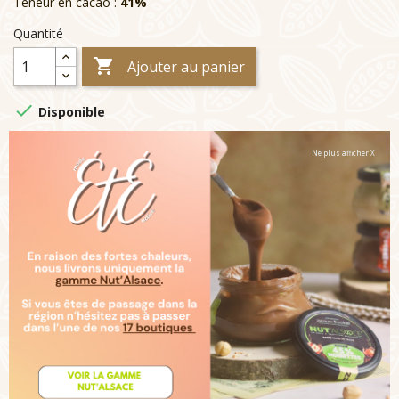
Teneur en cacao :
41%
Quantité

Ajouter au panier

Disponible
Ne plus afficher X
Livraison :
Note :
Ces articles sont garnies de Bonbons de Chocolats
toute l'année, ou d'Oeufs Saveurs et Plaisirs à partir du 15
mars jusqu'à Pâques (pour les Ventes Groupées de Pâques
tous les articles seront garnis d'Oeufs)
Description
Détails du produit