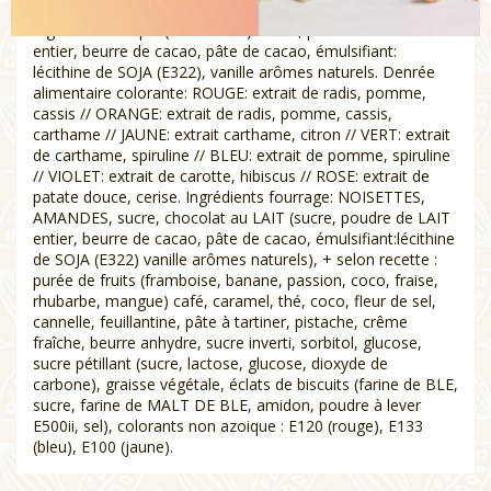
ASSORTIMENT DE CHOCOLAT AU PRALINE ET GANACHE
Ingrédients coque (41% cacao): sucre, poudre de LAIT
entier, beurre de cacao, pâte de cacao, émulsifiant:
lécithine de SOJA (E322), vanille arômes naturels. Denrée
alimentaire colorante: ROUGE: extrait de radis, pomme,
cassis // ORANGE: extrait de radis, pomme, cassis,
carthame // JAUNE: extrait carthame, citron // VERT: extrait
de carthame, spiruline // BLEU: extrait de pomme, spiruline
// VIOLET: extrait de carotte, hibiscus // ROSE: extrait de
patate douce, cerise. Ingrédients fourrage: NOISETTES,
AMANDES, sucre, chocolat au LAIT (sucre, poudre de LAIT
entier, beurre de cacao, pâte de cacao, émulsifiant:lécithine
de SOJA (E322) vanille arômes naturels), + selon recette :
purée de fruits (framboise, banane, passion, coco, fraise,
rhubarbe, mangue) café, caramel, thé, coco, fleur de sel,
cannelle, feuillantine, pâte à tartiner, pistache, crême
fraîche, beurre anhydre, sucre inverti, sorbitol, glucose,
sucre pétillant (sucre, lactose, glucose, dioxyde de
carbone), graisse végétale, éclats de biscuits (farine de BLE,
sucre, farine de MALT DE BLE, amidon, poudre à lever
E500ii, sel), colorants non azoique : E120 (rouge), E133
(bleu), E100 (jaune).