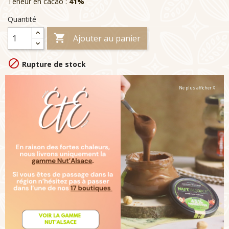
Teneur en cacao :
41%
Quantité

Ajouter au panier

Rupture de stock
Ne plus afficher X
Livraison :
Note :
Ces articles sont garnies de Bonbons de Chocolats
toute l'année, ou d'Oeufs Saveurs et Plaisirs à partir du 15
mars jusqu'à Pâques (pour les Ventes Groupées de Pâques
tous les articles seront garnis d'Oeufs)
Description
Détails du produit