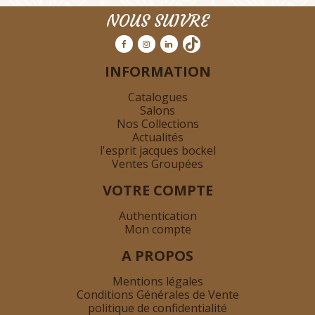
NOUS SUIVRE
INFORMATION
Catalogues
Salons
Nos Collections
Actualités
l'esprit jacques bockel
Ventes Groupées
VOTRE COMPTE
Authentication
Mon compte
A PROPOS
Mentions légales
Conditions Générales de Vente
politique de confidentialité