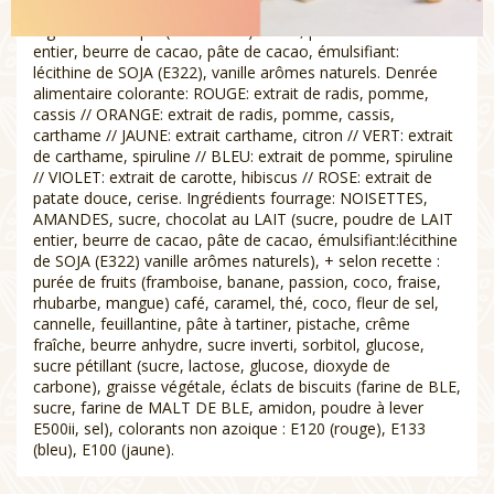
ASSORTIMENT DE CHOCOLAT AU PRALINE ET GANACHE
Ingrédients coque (41% cacao): sucre, poudre de LAIT
entier, beurre de cacao, pâte de cacao, émulsifiant:
lécithine de SOJA (E322), vanille arômes naturels. Denrée
alimentaire colorante: ROUGE: extrait de radis, pomme,
cassis // ORANGE: extrait de radis, pomme, cassis,
carthame // JAUNE: extrait carthame, citron // VERT: extrait
de carthame, spiruline // BLEU: extrait de pomme, spiruline
// VIOLET: extrait de carotte, hibiscus // ROSE: extrait de
patate douce, cerise. Ingrédients fourrage: NOISETTES,
AMANDES, sucre, chocolat au LAIT (sucre, poudre de LAIT
entier, beurre de cacao, pâte de cacao, émulsifiant:lécithine
de SOJA (E322) vanille arômes naturels), + selon recette :
purée de fruits (framboise, banane, passion, coco, fraise,
rhubarbe, mangue) café, caramel, thé, coco, fleur de sel,
cannelle, feuillantine, pâte à tartiner, pistache, crême
fraîche, beurre anhydre, sucre inverti, sorbitol, glucose,
sucre pétillant (sucre, lactose, glucose, dioxyde de
carbone), graisse végétale, éclats de biscuits (farine de BLE,
sucre, farine de MALT DE BLE, amidon, poudre à lever
E500ii, sel), colorants non azoique : E120 (rouge), E133
(bleu), E100 (jaune).