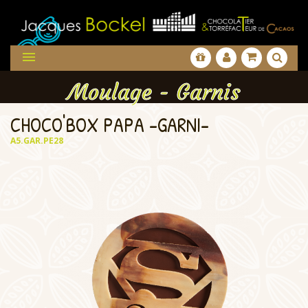

Moulage - Garnis
CHOCO'BOX PAPA -GARNI-
A5.GAR.PE28