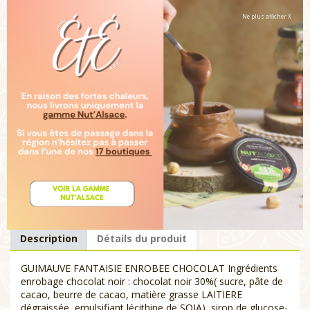
Type de chocolat :
Autre Gourmandise
Ne plus afficher X
Quantité

Ajouter au panier

Disponible
Livraison :
Description
Détails du produit
GUIMAUVE FANTAISIE ENROBEE CHOCOLAT Ingrédients
enrobage chocolat noir : chocolat noir 30%( sucre, pâte de
cacao, beurre de cacao, matière grasse LAITIERE
dégraissée, emulsifiant lécithine de SOJA), sirop de glucose-