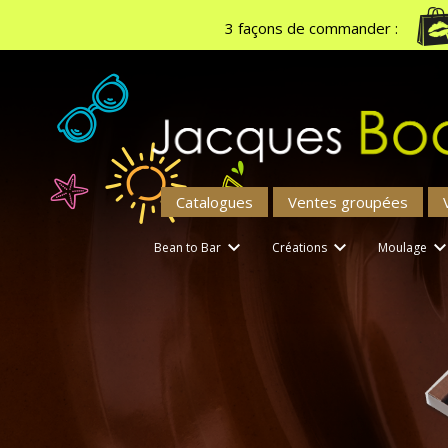
3 façons de commander :
Catalogues
Ventes groupées


Bean to Bar
Créations
Moulage