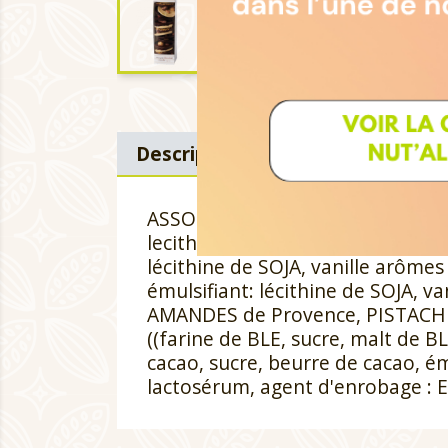
Description
Détails du produi
ASSORTIMENT DE PALET DE CHOCOL
lecithine de SOJA (E322)), chocol
lécithine de SOJA, vanille arômes
émulsifiant: lécithine de SOJA, v
AMANDES de Provence, PISTACHE d'
((farine de BLE, sucre, malt de BL
cacao, sucre, beurre de cacao, ém
lactosérum, agent d'enrobage : E