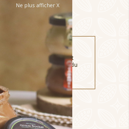
Ne plus afficher X
 panier
 palets aux amandes finement
pistache d’Iran, aux noisettes du
es soufflées ou encore au