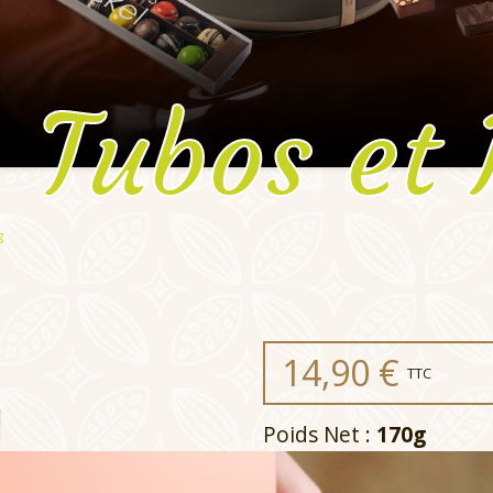
- Tubos et 
g
14,90 €
TTC
Poids Net :
170g
Type de chocolat :
Ass