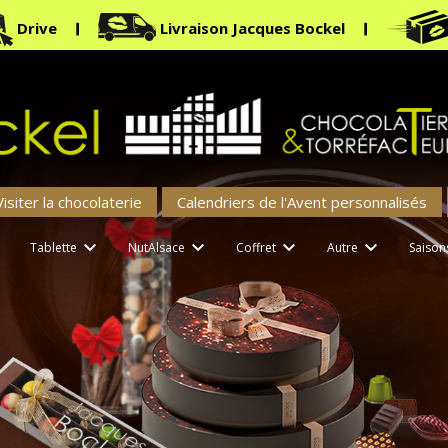
Drive
Livraison Jacques Bockel
Visiter la chocolaterie
Calendriers de l'Avent personnalisés





Tablette
NutAlsace
Coffret
Autre
Saison