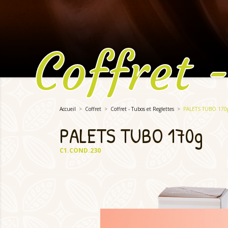
Coffret 
Accueil
Coffret
Coffret - Tubos et Reglettes
PALETS TUBO 170
PALETS TUBO 170g
C1.COND.230