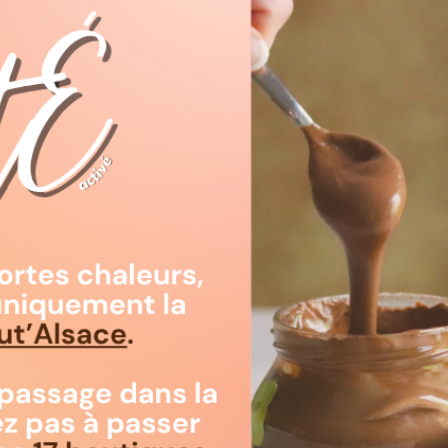
Quantité
Ajouter au

Rupture de stock

Livraison :
Note :
De délicieux
caramélisées, à la 
Piémont, aux céréal
gingembre.