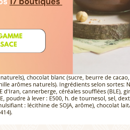
t
AT Ingrédients: chocolat noir (masse de cacao,
at LAIT (sucre, poudre de LAIT entier, beurre de ca
 naturels), chocolat blanc (sucre, beurre de cacao
anille arômes naturels). Ingrédients selon sortes
Iran, cannerberge, céréales soufflées (BLE), gin
E, poudre à lever : E500, h. de tournesol, sel, dex
ulsifiant : lécithine de SOJA, arôme), chocolat lai
414).