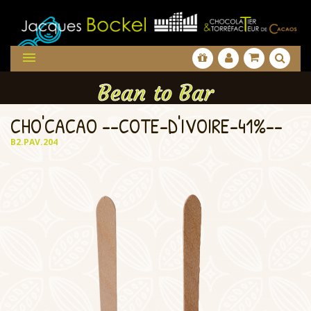

Bean to Bar
CHO'CACAO --COTE-D'IVOIRE-41%--
B2.PAV.204