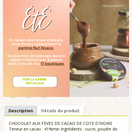
Teneur en cacao :
41%
Ne plus afficher X
Quantité

Ajouter au panier

Disponible
Livraison :
Note :
Un chocolat au lait subtilement doux avec un
arôme dominant de cacao et de lait.
Description
Détails du produit
CHOCOLAT AUX FEVES DE CACAO DE COTE D'IVOIRE
Teneur en cacao : 41%min Ingrédients : sucre, poudre de