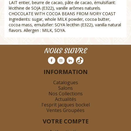
LAIT entier, beurre de cacao, pâte de cacao, émulsifiant:
lécithine de SOJA (E322), vanille arômes naturels.
CHOCOLATE WITH COCOA BEANS FROM IVORY COAST
Ingredients: sugar, whole MILK powder, cocoa butter,
cocoa mass, emulsifier: SOYA lecithin (E322), vanilla natural
flavors. Allergen : MILK, SOYA.
NOUS SUIVRE
INFORMATION
Catalogues
Salons
Nos Collections
Actualités
l'esprit jacques bockel
Ventes Groupées
VOTRE COMPTE