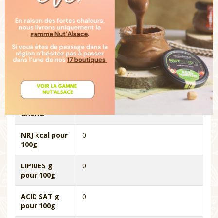
U
UnitÃ©
TYPE-
Disponible Uniquement en Boutique
CHOCOLAT
ORIGINE
Fabrication Jacques Bockel
ALLERGENE
LAIT, NOISETTE, GLUTEN (BLE),
OEUFS, FRUIT A COQUE
TENEUR EN
0%
CACAO
NRJ kcal pour
0
100g
LIPIDES g
0
pour 100g
ACID SAT g
0
pour 100g