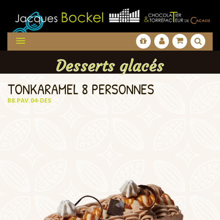

Desserts glacés
TONKARAMEL 8 PERSONNES
B8.PAV.04-DES